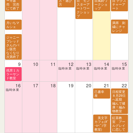
ーキ販
方・選び
目 モン
目風鈴ワ
目 テクス
売 完売
方
スターア
ークショ
チャーア
にて終了
ートワー
ップ
ート
クショッ
プ
月いちマ
満席 刺
ルシェ
繍にチャ
レンジ
ジャニー
ブレッド
さんのパ
ン販売
なくなり
次第終了
9
10
11
12
13
14
15
残席１カ
ラーサン
ド教室
16
17
18
19
20
21
22
己書幸
日程変更
座
８月29日
へ延期
編んで健
康！編み
物教室
美文字
紅茶教
カフェ(ﾎﾞ
室 アー
ｰﾙﾍﾟﾝ字
ルグレイ
教室)
に恋して