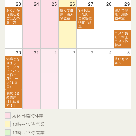
23
24
25
26
27
28
29
おなかか
編んで健
9月10日
編んで健
ら痩せる
康！編み
へ延期
康！編み
ごはんの
物教室
自家製乾
物教室
食べ方
物作り講
座
コスパ良
し！韓国
コスメ体
験会
30
31
1
2
3
4
5
満席とな
月いちマ
りまし
ルシェ
た クラ
フトバッ
ク作り
2回コー
ス(１回
目)
満席【発
酵講座、
はじめま
す！】
定休日/臨時休業
10時～13時 営業
13時～17時 営業