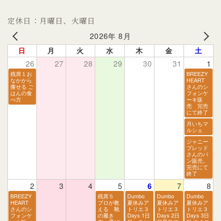
定休日：月曜日、火曜日
2026年 8月
日
月
火
水
木
金
土
26
27
28
29
30
31
1
残席１お
BREEZY
なかから
HEART
痩せる ご
さんのシ
はんの食
フォンケ
べ方
ーキ販
売 完売
にて終了
月いちマ
ルシェ
ジャニー
ブレッド
さんのパ
ン販売。
完売にて
終了
2
3
4
5
6
7
8
BREEZY
残席５
Dumbo
Dumbo
Dumbo
HEART
プロが教
夏休みア
夏休みア
夏休みア
さんのシ
える 靴
トリエ３
トリエ３
トリエ３
フォンケ
の履き
Days 1日
Days 2日
Days 3日