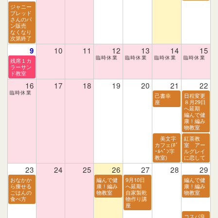
ジャニー
ブレッド
さんのパ
ン販売
なくなり
次第終了
9
10
11
12
13
14
15
残席１カ
ラーサン
ド教室
16
17
18
19
20
21
22
己書幸
日程変更
座
８月29日
へ延期
編んで健
康！編み
物教室
美文字
紅茶教
カフェ(ﾎﾞ
室 アー
ｰﾙﾍﾟﾝ字
ルグレイ
教室)
に恋して
23
24
25
26
27
28
29
おなかか
編んで健
9月10日
編んで健
ら痩せる
康！編み
へ延期
康！編み
ごはんの
物教室
自家製乾
物教室
食べ方
物作り講
座
コスパ良