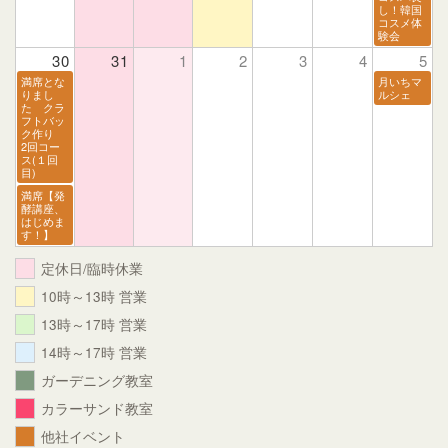
し！韓国
コスメ体
験会
30
31
1
2
3
4
5
満席とな
月いちマ
りまし
ルシェ
た クラ
フトバッ
ク作り
2回コー
ス(１回
目)
満席【発
酵講座、
はじめま
す！】
定休日/臨時休業
10時～13時 営業
13時～17時 営業
14時～17時 営業
ガーデニング教室
カラーサンド教室
他社イベント