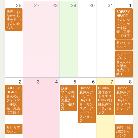
26
27
28
29
30
31
1
残席１お
BREEZY
なかから
HEART
痩せる ご
さんのシ
はんの食
フォンケ
べ方
ーキ販
売 完売
にて終了
月いちマ
ルシェ
ジャニー
ブレッド
さんのパ
ン販売。
完売にて
終了
2
3
4
5
6
7
8
BREEZY
残席５
Dumbo
Dumbo
Dumbo
HEART
プロが教
夏休みア
夏休みア
夏休みア
さんのシ
える 靴
トリエ３
トリエ３
トリエ３
フォンケ
の履き
Days 1日
Days 2日
Days 3日
ーキ販
方・選び
目 モン
目風鈴ワ
目 テクス
売 完売
方
スターア
ークショ
チャーア
にて終了
ートワー
ップ
ート
クショッ
プ
月いちマ
満席 刺
ルシェ
繍にチャ
レンジ