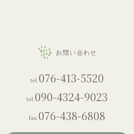
076-413-5520
tel.
090-4324-9023
tel.
076-438-6808
fax.