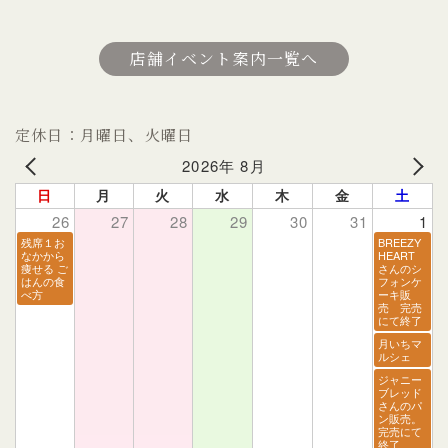
店舗イベント案内一覧へ
定休日：月曜日、火曜日
2026年 8月
日
月
火
水
木
金
土
26
27
28
29
30
31
1
残席１お
BREEZY
なかから
HEART
痩せる ご
さんのシ
はんの食
フォンケ
べ方
ーキ販
売 完売
にて終了
月いちマ
ルシェ
ジャニー
ブレッド
さんのパ
ン販売。
完売にて
終了