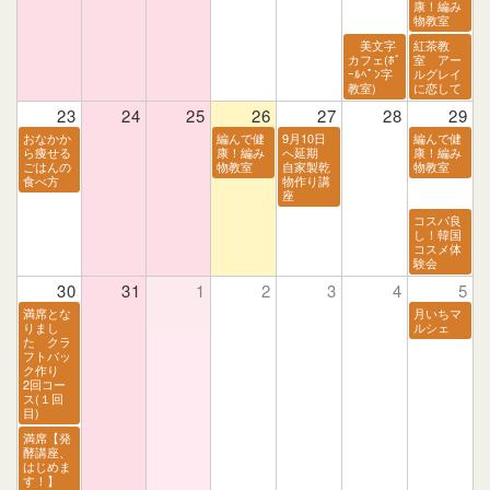
康！編み
物教室
美文字
紅茶教
カフェ(ﾎﾞ
室 アー
ｰﾙﾍﾟﾝ字
ルグレイ
教室)
に恋して
23
24
25
26
27
28
29
おなかか
編んで健
9月10日
編んで健
ら痩せる
康！編み
へ延期
康！編み
ごはんの
物教室
自家製乾
物教室
食べ方
物作り講
座
コスパ良
し！韓国
コスメ体
験会
30
31
1
2
3
4
5
満席とな
月いちマ
りまし
ルシェ
た クラ
フトバッ
ク作り
2回コー
ス(１回
目)
満席【発
酵講座、
はじめま
す！】