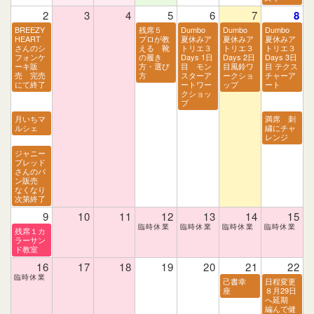
2
3
4
5
6
7
8
BREEZY
残席５
Dumbo
Dumbo
Dumbo
HEART
プロが教
夏休みア
夏休みア
夏休みア
さんのシ
える 靴
トリエ３
トリエ３
トリエ３
フォンケ
の履き
Days 1日
Days 2日
Days 3日
ーキ販
方・選び
目 モン
目風鈴ワ
目 テクス
売 完売
方
スターア
ークショ
チャーア
にて終了
ートワー
ップ
ート
クショッ
プ
月いちマ
満席 刺
ルシェ
繍にチャ
レンジ
ジャニー
ブレッド
さんのパ
ン販売
なくなり
次第終了
9
10
11
12
13
14
15
残席１カ
ラーサン
ド教室
16
17
18
19
20
21
22
己書幸
日程変更
座
８月29日
へ延期
編んで健