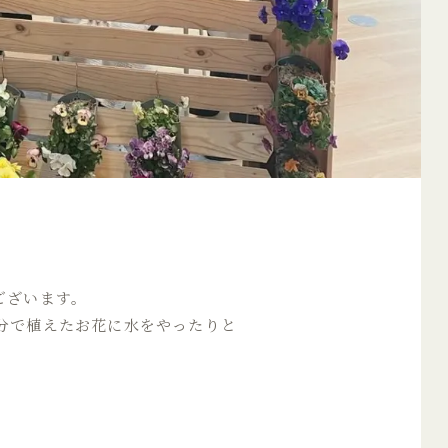
、
ございます。
分で植えたお花に水をやったりと